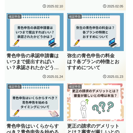
2025.02.10
2025.02.05
確定申告
確定申告
青色申告の承認申請書は
弥生の青色申告の料金
いつまで提出すればい
は？各プランの特徴とお
い？承認されたかどうか
すすめについて
はいつわかる？
2025.01.24
2025.01.23
確定申告
確定申告
青色申告はいくらからす
更正の請求のデメリット
べき？青色申告を始める
とは？審査が厳しいとの