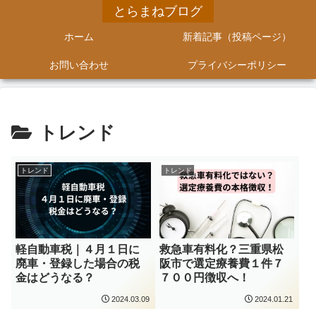
とらまねブログ
ホーム
新着記事（投稿ページ）
お問い合わせ
プライバシーポリシー
トレンド
トレンド
トレンド
軽自動車税｜４月１日に
救急車有料化？三重県松
廃車・登録した場合の税
阪市で選定療養費１件７
金はどうなる？
７００円徴収へ！
2024.03.09
2024.01.21