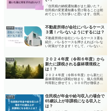
「住民税の納税通知書がまた届いた？」
住民税の変更通知書を受け取ることは初
めてという方が多いと思います。住民税
の通知が２回以上届くということは、税
額の変更があった可能性が高いです。こ
の記事では、税額の変更になる主な原因
不動産所得が会社にバレるケース
住民税
や支払い方法について詳しく解説しま
３選！バレないようにするには？
す。
不動産所得が会社にバレるケース３選を
紹介。バレるケースを押さえればバレな
い対策ができます！そして、バレない方
法も併せて解説します。
２０２４年度（令和６年度）から
住民税
新たに課税される森林環境税と
は！？
２０２４年度（令和６年度）から新たに
森林環境税の課税が始まり、個人住民税
均等割と併せて１，０００円が徴収され
ることが決まっています。森林環境税が
創設された背景や課税される対象者、ま
た、負担する私たちへの影響などについ
住民税が年金や給与収入の場合で
住民税
て詳しく解説します。
65歳以上が非課税になる収入と
は？