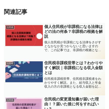
関連記事
個人住民税が非課税になる法律は
住民税
どの法の何条？非課税の根拠を解
説
個人住民税が非課税になる法律をさがす
となかなか見つからないと思いますの
で、この記事では、非課税の根拠となる
法律の条文を確認しながら解説します。
住民税非課税世帯とは？わかりや
住民税
すく解説｜非課税になる収入金額
とは
住民税非課税世帯、住民税非課税者をわ
かりやすく解説。また、給与収入と年金
収入の方の非課税となる収入金額を記載
したので気になる方は確認してくださ
い。
住民税の変更通知書が届いた理
住民税
由！？届いた後に何をすればい
い？