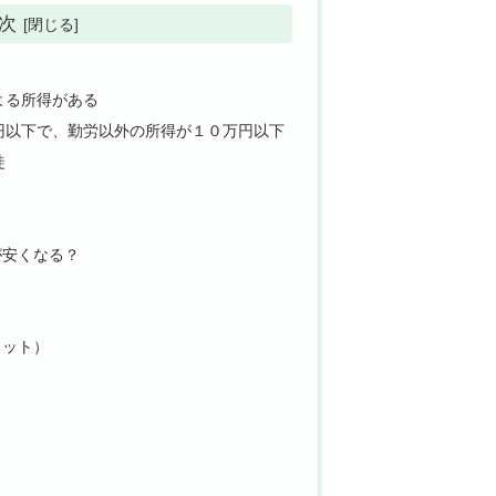
次
よる所得がある
円以下で、勤労以外の所得が１０万円以下
徒
が安くなる？
リット）