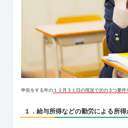
申告をする年の
１２月３１日の現況で次の３つ要件
１．給与所得などの勤労による所得