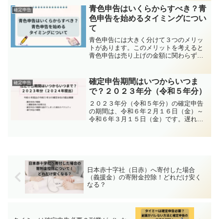
青色申告はいくらからすべき？青
確定申告
色申告を始めるタイミングについ
て
青色申告には大きく分けて３つのメリッ
トがあります。このメリットを考えると
青色申告は売り上げの金額に関わらず、
すぐに始めた方が良いということがわか
ります。
確定申告期間はいつからいつま
確定申告
で？２０２３年分（令和５年分）
２０２３年分（令和５年分）の確定申告
の期間は、令和６年２月１６日（金）～
令和６年３月１５日（金）です。遅れた
場合のペナルティや申告相談の予約方法
などを解説します。
日本赤十字社（日赤）へ寄付した場合
（義援金）の寄附金控除！どれだけ安く
なる？