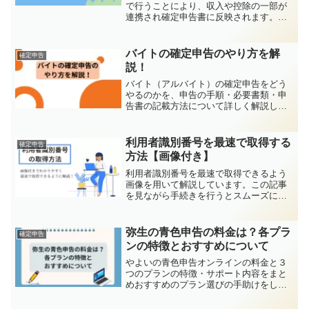
で行うことにより、収入や控除の一部が
連携され確定申告書に反映されます。入
力の省略可ができ、時間の短縮が図られ
るので是非活用すべき機能だと思いま
す。令和５年分の確定申告からは新たに
バイトの確定申告のやり方を解
確定申告
「給与の源泉徴収票」、「国民年金基
説！
金」、「iDeCo」、「小規模企業共済掛
金」が連携できるようになりました。こ
バイト（アルバイト）の確定申告をどう
の記事では、マイナポータル連携につい
やるのかを、申告の手順・必要書類・申
て、連携できる収入と控除を解説しま
告書の記載方法について詳しく解説しま
す。
す。
利用者識別番号を最速で取得する
確定申告
方法【画像付き】
利用者識別番号を最速で取得できるよう
画像を用いて解説しています。この記事
を見ながら手続きを行うとスムーズに取
得ができます。
弥生の青色申告の料金は？各プラ
確定申告
ンの特徴とおすすめについて
やよいの青色申告オンラインの料金と３
つのプランの特徴・サポート内容をまと
めおすすめのプラン選びの手助けをしま
す。