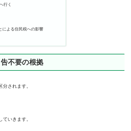
へ行く
とによる住民税への影響
申告不要の根拠
区分されます。
していきます。