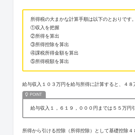
所得税の大まかな計算手順は以下のとおりです
①収入を把握
②所得を算出
③所得控除を算出
④課税所得金額を算出
⑤所得税額を算出
給与収入１０３万円を給与所得に計算すると、４８
給与収入１，６１９，０００円までは５５万円
所得から引ける控除（所得控除）として基礎控除４