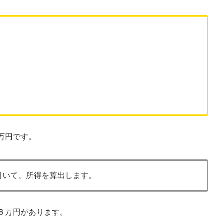
。
万円です。
引いて、所得を算出します。
８万円があります。