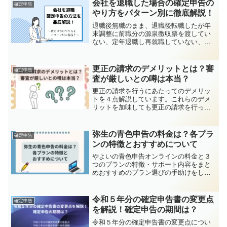
住民税を安くすることができたりしま
会社を退職した場合の確定申告の
確定申告
す。
やり方をパターン別に徹底解説！
退職後無職のまま、退職後転職したが年
末調整に前職分の源泉徴収票を渡してい
ない、定年退職し再就職していない、こ
れらの状況の場合の申告方法を解説して
います。
更正の請求のデメリットとは？審
確定申告
査が厳しいとの噂は本当？
更正の請求を行うにあたってのデメリッ
トを４点解説しています。これらのデメ
リットを加味しても更正の請求を行った
方が良いと思えれば、税日挑戦してみま
しょう。
弥生の青色申告の料金は？各プラ
確定申告
ンの特徴とおすすめについて
やよいの青色申告オンラインの料金と３
つのプランの特徴・サポート内容をまと
めおすすめのプラン選びの手助けをしま
す。
令和５年分の確定申告書の変更点
確定申告
を解説！確定申告の期間は？
令和５年分の確定申告書の変更点につい