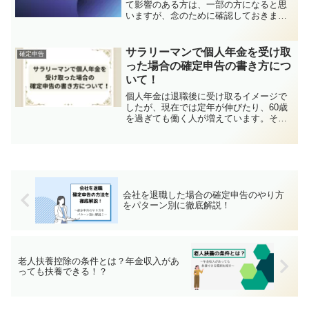
て影響のある方は、一部の方になると思
いますが、念のために確認しておきまし
ょう。また、確定申告の期間も併せて確
認しておきましょう。
サラリーマンで個人年金を受け取
確定申告
った場合の確定申告の書き方につ
いて！
個人年金は退職後に受け取るイメージで
したが、現在では定年が伸びたり、60歳
を過ぎても働く人が増えています。その
ため、サラリーマンで働きながら個人年
金を受け取る人が増えてきました。サラ
リーマンは会社で年末調整をしてくれる
ので、確定申告をしたこ...
会社を退職した場合の確定申告のやり方
をパターン別に徹底解説！
老人扶養控除の条件とは？年金収入があ
っても扶養できる！？