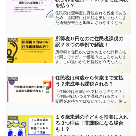
を払う？
住民税は翌年度に課税される税金である
ため、退職時に住民税を支払ったのにま
た通知が来たと勘違いされやすくなって
います。この記事では、勘違いしてしま
うポイントを詳しく解説します。
所得税０円なのに住民税課税の
住民税
訳？３つの事例で解説！
所得税と住民税ではおおまかな計算方法
は同じですが、一部違うところがありま
す。この違いから所得税が０円なのに住
民税が課税されるといったことが起こり
ます。どういった場合にこの現象が起こ
るのかを３つの事例を紹介して解説して
住民税は何歳から何歳まで支払
住民税
います。
う？未成年も課税される？
「住民税は何歳から支払うものなの？」
「住民税はいつまで課税されるの？」と
疑問をお持ちではないでしょうか。住民
税は年齢に関係なく、前年の収入をもと
に課税されるものです。つまり、住民税
は未成年であっても課税される場合があ
１６歳未満の子どもを扶養に入れ
住民税
り、収入がある限り一生払...
る３つ理由！非課税になる場合
も！？