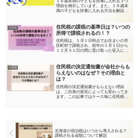
１６歳未満の子どもを扶養に入れる３つ
理由を例示しています。また、１６歳未
満の子どもを扶養に入れる方法を解説し
ています。
住民税の課税の基準日は？いつの
住民税
所得で課税されるの！？
住民税は、１月１日時点でお住まいの市
区町村で課税され、前年の１月１日から
１２月３１日の間に受け取った収入に基
づいて課税されるものです。引っ越しし
た場合や死亡した場合、住民票を異動さ
せていない場合、海外に行った場合など
住民税の決定通知書が会社からも
住民税
の事例を踏まえて改正します。
らえないのはなぜ？その理由と
は？
住民税の決定通知書がもらえない理由
は、ご自身の状況によっても変わってき
ます。この記事ではケース毎に住民税の
決定通知書がもらえない理由を詳しく解
説します。
北海道の宿泊税はいつから導入される？
課税される金額について解説