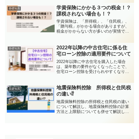
法、どれだけ税金が安くなるのかを分か
りやすく解説しています。
学資保険にかかる３つの税金！？
基礎知識
課税されない場合も！？
学資保険は、「所得税」、「住民税」、
「贈与税」がかかる場合がありますが、
税金がかからない方が多いのが実情で
す。しかし、税金がかかるのに申告をし
てないと・・・、ということにならない
よう、どのような場合に税金がかかるの
2022年以降の中古住宅に係る住
基礎知識
かを詳しく解説します。
宅ローン控除の適用要件について
2022年以降に中古住宅を購入した場合
は、築年数の要件がなくなったことで、
住宅ローン控除を受けられやすくなりま
した。改正点のポイントと住民税への住
宅ローン控除の反映についても解説して
います。
地震保険料控除 所得税と住民税
基礎知識
の違い⁉
地震保険料控除の所得税と住民税の違い
について解説し、地震保険料控除の計算
方法と上限額についても併せて解説して
います。また、地震保険料控除と旧長期
損害保険料控除が２つある場合の計算方
法も解説しています。