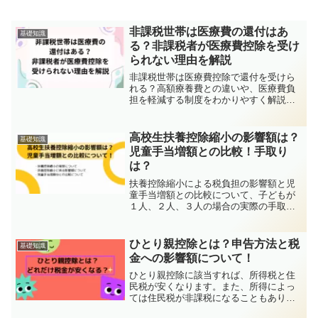
非課税世帯は医療費の還付はあ
基礎知識
る？非課税者が医療費控除を受け
られない理由を解説
非課税世帯は医療費控除で還付を受けら
れる？高額療養費との違いや、医療費負
担を軽減する制度をわかりやすく解説し
ます。
高校生扶養控除縮小の影響額は？
基礎知識
児童手当増額との比較！手取り
は？
扶養控除縮小による税負担の影響額と児
童手当増額との比較について、子どもが
１人、２人、３人の場合の実際の手取り
額について計算しています。
ひとり親控除とは？申告方法と税
基礎知識
金への影響額について！
ひとり親控除に該当すれば、所得税と住
民税が安くなります。また、所得によっ
ては住民税が非課税になることもありま
す。ひとり親控除を受ける条件や申告方