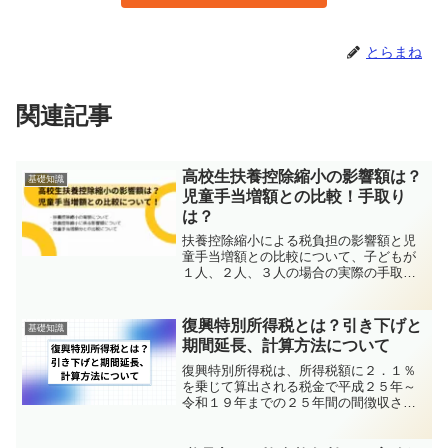
とらまね
関連記事
高校生扶養控除縮小の影響額は？
基礎知識
児童手当増額との比較！手取り
は？
扶養控除縮小による税負担の影響額と児
童手当増額との比較について、子どもが
１人、２人、３人の場合の実際の手取り
額について計算しています。
復興特別所得税とは？引き下げと
基礎知識
期間延長、計算方法について
復興特別所得税は、所得税額に２．１％
を乗じて算出される税金で平成２５年～
令和１９年までの２５年間の間徴収され
る税金です。しかし、２０２３年度税制
改正大綱では１％引き下げを行い、期間