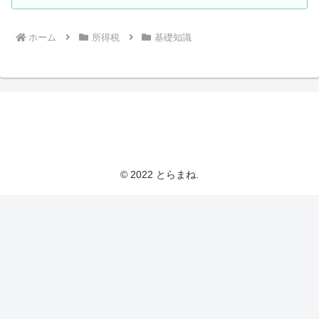
ホーム
所得税
基礎知識
とらまねブログ
© 2022 とらまね.