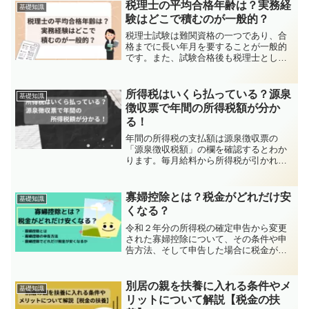
を延長するとされました。この記事で
税理士の平均合格年齢は？実務経
基礎知識
は、復興特別所得税の概要や計算方法に
験はどこで積むのが一般的？
ついて詳しく解説しています。
税理士試験は難関資格の一つであり、合
格までに長い年月を要することが一般的
です。また、試験合格後も税理士として
登録するためには、一定の実務経験を積
む必要があります。このようなことがあ
り、税理士試験の平均合格年齢は、30代
所得税はいくら払っている？源泉
基礎知識
後半から40代前半とさ...
徴収票で年間の所得税額が分か
る！
年間の所得税の支払額は源泉徴収票の
「源泉徴収税額」の欄を確認するとわか
ります。毎月給料から所得税が引かれて
いますが、これを１２倍しても年間の所
得税にはなりません。なぜ、毎月引かれ
ている所得税の金額と一致しないのか、
寡婦控除とは？税金がどれだけ安
基礎知識
また、源泉徴収税額の算出方法について
くなる？
詳しく解説します。
令和２年分の所得税の確定申告から変更
された寡婦控除について、その条件や申
告方法、そして申告した場合に税金がど
れだけ安くなるのかを解説しています。
別居の親を扶養に入れる条件やメ
基礎知識
リットについて解説【税金の扶