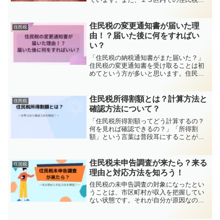
計算方法も紹介していますのでご確認く
ださい。
住民税の変更通知書が届いた理
住民税
由！？届いた後に何をすればい
い？
「住民税の納税通知書がまた届いた？」
住民税の変更通知書を受け取ることは初
めてという方が多いと思います。住民税
の通知が２回以上届くということは、税
額の変更があった可能性が高いです。こ
の記事では、税額の変更になる主な原因
住民税所得割額とは？計算方法と
住民税
や支払い方法について詳しく解説しま
確認方法について？
す。
「住民税所得割額ってどう計算するの？
何を見れば確認できるの？」「所得割
額」という言葉は普段耳にすることがな
いと思いますが、「保育料の算定」、
「高校の就学支援金の判断基準」、「す
まい給付金の給付額」など、時折、この
住民税未申告調査が来たら？来る
住民税
「所得割額」を使用することがありま
理由と対応方法を知ろう！
す。この記事では、所得割額の計算方法
と通知書等により確認する方法について
住民税の未申告調査の対象になったとい
解説します。
うことは、市区町村が収入を把握してい
ない状態です。それが自分が原因なの
か、自分以外が原因なのかで対処方法が
変わってきます。この記事では、未申告