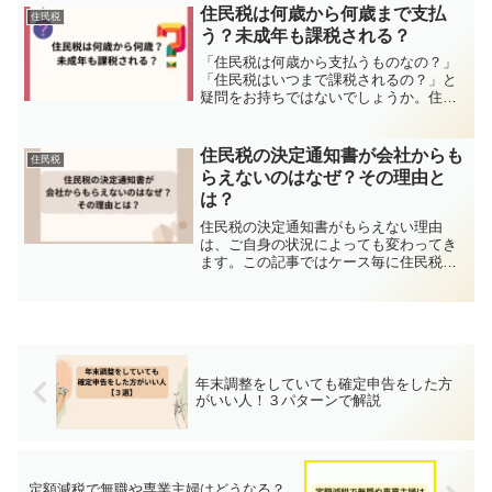
調査の対象になった理由と対応方法につ
住民税は何歳から何歳まで支払
住民税
いて詳しく解説しています。
う？未成年も課税される？
「住民税は何歳から支払うものなの？」
「住民税はいつまで課税されるの？」と
疑問をお持ちではないでしょうか。住民
税は年齢に関係なく、前年の収入をもと
に課税されるものです。つまり、住民税
は未成年であっても課税される場合があ
住民税の決定通知書が会社からも
住民税
り、収入がある限り一生払...
らえないのはなぜ？その理由と
は？
住民税の決定通知書がもらえない理由
は、ご自身の状況によっても変わってき
ます。この記事ではケース毎に住民税の
決定通知書がもらえない理由を詳しく解
説します。
年末調整をしていても確定申告をした方
がいい人！３パターンで解説
定額減税で無職や専業主婦はどうなる？