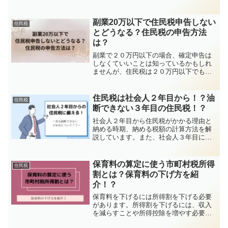
はありませんので、誰が控除を受けられ
るのか、誰が控除受けられないのかを把
握して損をしないようにしましょう。
副業20万以下で住民税申告しない
住民税
とどうなる？住民税の申告方法
は？
副業で２０万円以下の場合、確定申告は
しなくていいことは知っているかもしれ
ませんが、住民税は２０万円以下でも申
告を行わなければなりません。申告をし
ない場合、過年度の分を含めってまとめ
て課税される場合があり、まとまった金
住民税は社会人２年目から！？油
住民税
額の税金の支払いが必要となるほか、他
断できない３年目の住民税！？
の制度の影響も考えなくてはなりませ
ん。
社会人２年目から住民税がかかる理由と
納める時期、納める税額の計算方法を解
説しています。また、社会人３年目にも
思った以上に上がる住民税の理由につい
て併せて解説しています。住民税のこと
を知ってこれから引かれる住民税に備え
保育料の算定に使う市町村税所得
住民税
ましょう！
割とは？保育料の下げ方を紹
介！？
保育料を下げるには所得割を下げる必要
があります。所得割を下げるには、収入
を減らすことや所得控除を増やす必要が
あります。この記事では、所得割の下げ