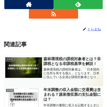
とらまね
関連記事
森林環境税の課税対象者とは？非
住民税
課税となる非課税基準を解説！
森林環境税の課税対象者は、「日本国内
に住所を有する個人」となります。日本
に住んでいる全員が課税対象者となりま
すが、非課税基準の範囲内であれば課税
されることはありませんので、非課税基
準について詳しく解説します。
年末調整の収入金額に交通費は含
住民税
まれる？源泉徴収票の支払金額に
は？
年末調整の書類に収入を記載するときに