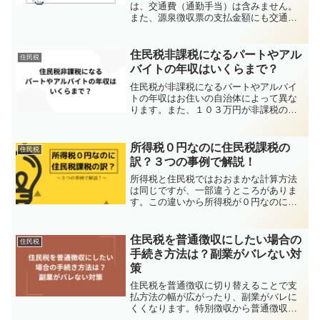
は、交通費（通勤手当）は含みません。
また、源泉徴収票の支払金額にも交通費
（通勤手当）は含まれておりません。交
通費（通勤手当）は非課税所得であるた
め、年末調整や源泉徴収票に含まれませ
住民税非課税になるパートやアル
住民税
んが、過剰な交通費の支払いを受けてい
バイトの年収はいくらまで？
るときは課税対象になることに注意が必
要です。
住民税が非課税になるパートやアルバイ
トの年収はお住いの自治体によって異な
ります。また、１０３万円が非課税の基
準ではありません。非課税の基準は、ご
自身の状況（障がい者・寡婦・ひとり
親・未成年）と扶養親族等の数、そし
所得税０円なのに住民税課税の
住民税
て、状況に応じた年収により決まってき
訳？３つの事例で解説！
ます。
所得税と住民税ではおおまかな計算方法
は同じですが、一部違うところがありま
す。この違いから所得税が０円なのに住
民税が課税されるといったことが起こり
ます。どういった場合にこの現象が起こ
るのかを３つの事例を紹介して解説して
住民税を普通徴収にしたい場合の
住民税
います。
手続き方法は？副業がバレない対
策
住民税を普通徴収に切り替えることで支
払方法の幅が広がったり、副業がバレに
くくなります。特別徴収から普通徴収へ
の変更の手続き方法を解説していますの