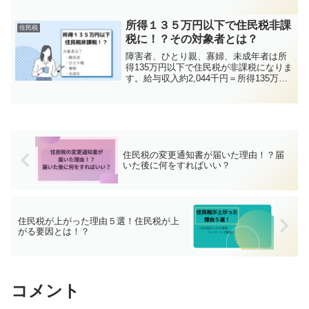
でぜひご覧ください。
所得１３５万円以下で住民税非課
住民税
税に！？その対象者とは？
障害者、ひとり親、寡婦、未成年者は所
得135万円以下で住民税が非課税になりま
す。給与収入約2,044千円＝所得135万円
です。収入と所得の違いや各種控除の適
用要件と申告方法について解説していま
す。
住民税の変更通知書が届いた理由！？届
いた後に何をすればいい？
住民税が上がった理由５選！住民税が上
がる要因とは！？
コメント