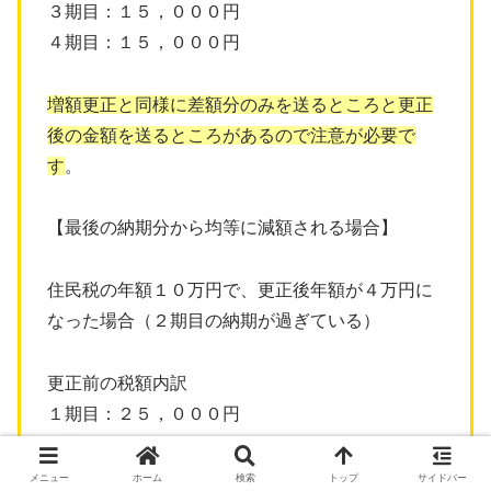
３期目：１５，０００円
４期目：１５，０００円
増額更正と同様に差額分のみを送るところと更正
後の金額を送るところがあるので注意が必要で
す
。
【最後の納期分から均等に減額される場合】
住民税の年額１０万円で、更正後年額が４万円に
なった場合（２期目の納期が過ぎている）
更正前の税額内訳
１期目：２５，０００円
２期目：２５，０００円
３期目：２５，０００円
メニュー
ホーム
検索
トップ
サイドバー