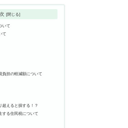
次
ついて
いて
税負担の軽減額について
リ超えると損する！？
生する住民税について