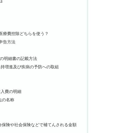
は
医療費控除どちらを使う？
申告方法
の明細書の記載方法
保持増進及び疾病の予防への取組
購入費の明細
先の名称
命保険や社会保険などで補てんされる金額