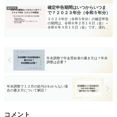
なければ控除を受けることができませ
ん。お忘れの控除がないか今一度確認し
確定申告期間はいつからいつま
確定申告
てみてください。
で？２０２３年分（令和５年分）
２０２３年分（令和５年分）の確定申告
の期間は、令和６年２月１６日（金）～
令和６年３月１５日（金）です。遅れた
場合のペナルティや申告相談の予約方法
などを解説します。
年末調整で年金受給者の書き方は？年末
調整は必要？
年末調整で１２月の給与がわからない場
合の書き方について解説！
コメント