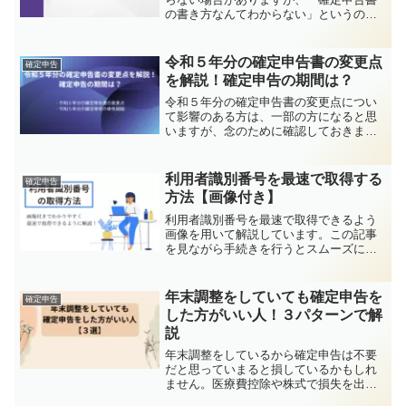
の書き方なんてわからない」というのが
普通です。この記事では、未年調の場合
で確定申告書を作成する方法と、年末調
整をしている場合の確定申告を作成する
令和５年分の確定申告書の変更点
確定申告
方法を詳しく解説しています。
を解説！確定申告の期間は？
令和５年分の確定申告書の変更点につい
て影響のある方は、一部の方になると思
いますが、念のために確認しておきまし
ょう。また、確定申告の期間も併せて確
認しておきましょう。
利用者識別番号を最速で取得する
確定申告
方法【画像付き】
利用者識別番号を最速で取得できるよう
画像を用いて解説しています。この記事
を見ながら手続きを行うとスムーズに取
得ができます。
年末調整をしていても確定申告を
確定申告
した方がいい人！３パターンで解
説
年末調整をしているから確定申告は不要
だと思っていまると損しているかもしれ
ません。医療費控除や株式で損失を出し
た場合の繰り越しなどは、確定申告をし