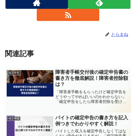
とらまね
関連記事
障害者手帳交付後の確定申告書の
確定申告
書き方を徹底解説！障害者控除額
は？
「障害者手帳をもらったけど確定申告を
どうやってやればいいのかわからない」
「確定申告をしたら障害者控除を受けら
れるって聞いたけど、どうすればいい
の？」とお悩みの方も多いと思います。
安心してください。確定申告書に障害者
バイトの確定申告の書き方を記入
確定申告
控除を入れるのは思っているよりも簡単
例つきでわかりやすく解説！
です。この記事で、確定申告で障害者控
除を申請するやり方を詳しく解説しま
バイトした収入を確定申告しなくてはな
す。
らない場合がありますが、「確定申告書