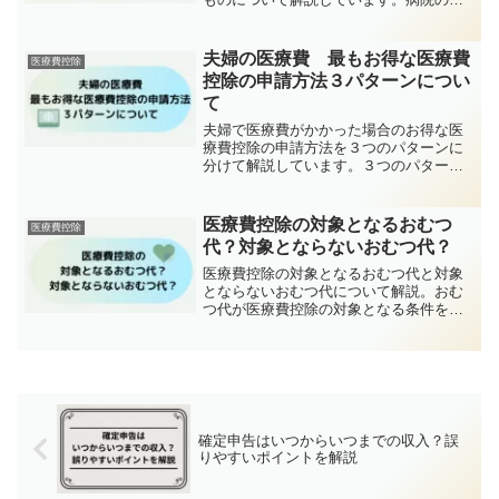
収書の金額をそのまま医療費控除として
記載してしまうと、対象外のものが入っ
てしまうかもしれませんので、対象とな
夫婦の医療費 最もお得な医療費
医療費控除
るものだけ申告するように注意してくだ
控除の申請方法３パターンについ
さい。
て
夫婦で医療費がかかった場合のお得な医
療費控除の申請方法を３つのパターンに
分けて解説しています。３つのパターン
からさらに細分化して解説しているので
全部で７パターンを例示しています。ご
自身に合ったパターンを見つけてお得に
医療費控除の対象となるおむつ
医療費控除
医療費控除の申告をしましょう。
代？対象とならないおむつ代？
医療費控除の対象となるおむつ代と対象
とならないおむつ代について解説。おむ
つ代が医療費控除の対象となる条件を確
認することと、本当に医療費控除をした
方がいいかを確認した上で申告をするこ
とをおすすめします。
確定申告はいつからいつまでの収入？誤
りやすいポイントを解説