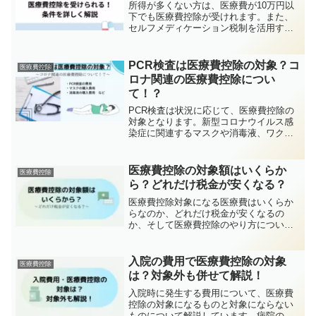
所得が多くない方は、医療費が10万円以
下でも医療費控除が受けれます。また、
セルフメディケーション税制を活用すれ
ば、所得が多い方でも医療費が10万円以
下でも医療費控除が受けることができま
す。この記事では、医療費が10万円以下
PCR検査は医療費控除の対象？コ
医療費控除
でも医療費控除を受けられる条件につい
ロナ関連の医療費控除につい
て、詳しく解説します。
て！？
PCR検査は状況に応じて、医療費控除の
対象となります。新型コロナウイルス感
染症に関連するマスクや消毒液、ワクチ
ンの接種にかかる費用などが増えていま
すが、何が医療費控除の対象になるのか
を詳しく解説しています。
医療費控除の対象額はいくらか
医療費控除
ら？どれだけ税金が安くなる？
医療費控除対象になる医療費はいくらか
らなのか、どれだけ税金が安くなるの
か、そして医療費控除のやり方について
わかりやすく解説します。医療費が１０
万円を超えてなくても対象になる場合が
ありますので、諦めないでください。
入院の費用で医療費控除の対象
医療費控除
は？対象外も併せて解説！
入院時に発生する費用について、医療費
控除の対象になるものと対象にならない
ものについて解説しています。病院の領