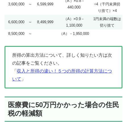
（A’）×0.8－
3,600,000
～
6,599,999
÷4（千円未満切
440,000
り捨て）×4
（A）×0.9－
1円未満の端数は
6,600,000
～
8,499,999
1,100,000
切り捨て
8,500,000
～
（A）－1,950,000
所得の算出方法について、詳しく知りたい方は次
の記事をご覧ください。
「
収入と所得の違い！５つの所得の計算方法につ
いて
」
医療費に50万円かかった場合の住民
税の軽減額