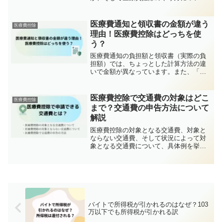
わかりやすく解説します。医療費が１０
万円を超えてなくても対象になる場合が
ありますので、諦めないでください。
医療費通知と領収書の金額が違う
医療費控除
理由！医療費控除はどっちを使
う？
医療費通知の負担額と領収書（実際の負
担額）では、ちょっとした計算方法の違
いで金額が異なっています。また、「医
療費控除ではどちらの金額使ってもい
い」ことになっています。この記事で
は、負担額の計算方法の違いや申告時の
医療費控除で交通費の対象はどこ
医療費控除
記載方法などについて詳しく解説しま
まで？交通費の申告方法について
す。
解説
医療費控除の対象となる交通費、対象と
ならない交通費、そして状況によって対
象となる交通費について、具体例を挙げ
て解説しています。また、確定申告の際
に提出する医療費の明細書の書き方を記
入例とともに解説しています。
バイトで所得税が引かれるのはなぜ？103
万以下でも所得税が引かれる訳