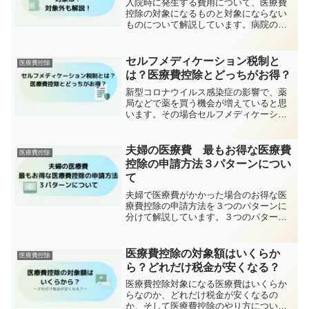
入院時に発生する費用について、医療費
控除の対象になるものと対象にならない
ものについて解説しています。病院の領
収書の金額をそのまま医療費控除として
記載してしまうと、対象外のものが入っ
てしまうかもしれませんので、対象とな
セルフメディケーション税制と
医療費控除
るものだけ申告するように注意してくだ
は？医療費控除とどっちがお得？
さい。
新型コロナウイルス感染症の影響で、薬
局などで薬を買う機会が増えていると思
います。その場合セルフメディケーショ
ン税制の対象になるかもしれません。こ
の記事では、セルフメディケーション税
制とはどんなものか、セルフメディケー
夫婦の医療費 最もお得な医療費
医療費控除
ション税制と医療費控除どちらを使うの
控除の申請方法３パターンについ
がお得か、セルフメディケーション税制
て
の申告方法について解説しています。
夫婦で医療費がかかった場合のお得な医
療費控除の申請方法を３つのパターンに
分けて解説しています。３つのパターン
からさらに細分化して解説しているので
全部で７パターンを例示しています。ご
自身に合ったパターンを見つけてお得に
医療費控除の対象額はいくらか
医療費控除
医療費控除の申告をしましょう。
ら？どれだけ税金が安くなる？
医療費控除対象になる医療費はいくらか
らなのか、どれだけ税金が安くなるの
か、そして医療費控除のやり方について