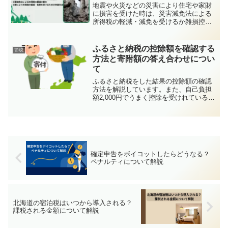
地震や火災などの災害により住宅や家財
に損害を受けた時は、災害減免法による
所得税の軽減・減免を受けるか雑損控除
の適用により所得税を軽減することを選
ぶことができます。この記事では、災害
減免法による所得税の軽減・免除に特化
ふるさと納税の控除額を確認する
節税
し、その内容や申請方法について詳しく
方法と寄附額の答え合わせについ
解説します。
て
ふるさと納税をした結果の控除額の確認
方法を解説しています。また、自己負担
額2,000円でうまく控除を受けれているか
の答え合わせの方法を解説しています。
確定申告をボイコットしたらどうなる？
ペナルティについて解説
北海道の宿泊税はいつから導入される？
課税される金額について解説