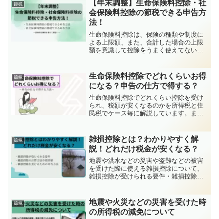
【年末調整】生命保険料控除・社
節税
会保険料控除の節税できる申告方
法！
生命保険料控除は、保険の種類や制度に
よる上限額、また、合計した場合の上限
額を意識して控除をうまく使えてない場
合はほかの家族が控除を使うと節税にな
ります。社会保険料控除は、家族内で誰
が支払うと控除の恩恵を受けられるのか
生命保険料控除でどれくらいお得
節税
（課税されている人・税率が高い人）を
になる？申告の仕方で得する？
意識することで節税になります。
生命保険料控除でどれくらい控除を受け
られ、税額が安くなるのかを所得税と住
民税でケース毎に解説しています。ま
た、申告の仕方で得する方法を紹介して
います。
雑損控除とは？わかりやすく解
節税
説！どれだけ税金が安くなる？
地震や洪水などの災害や盗難などの被害
を受けた際に使える雑損控除について、
雑損控除が受けられる要件・雑損控除の
計算方法や控除額・雑損控除を受けるた
めの申請方法について、また、どれだけ
税金が安くなるのかを詳しく解説。
地震や火災などの災害を受けた時
節税
の所得税の減免について